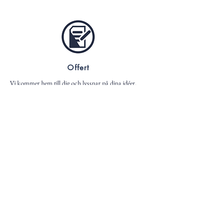
Offert
Vi kommer hem till dig och lyssnar på dina idéer.
Därefter räknar vi på projektet och tar fram en fast
prisoffert. Vi tror på tydliga förutsättningar och en
noggrann arbetsbeskrivning – grunden för ett lyckat
resultat.
Uppstart
När vi startar projektet går vi igenom alla detaljer
tillsammans. Vi vill att du ska känna dig trygg och