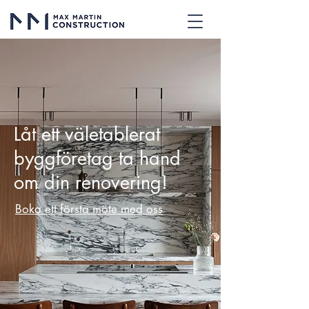
Låt ett väletablerat
byggföretag ta hand
om din renovering!
Boka ett första möte med oss